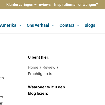
Klantervaringen – reviews
Inspiratiemail ontvangen?
-Amerika
Ons verhaal
Contact
Blogs
U bent hier:
Home
»
Review
»
Prachtige reis
 en
Waarover wilt u een
blog lezen:
et
ar