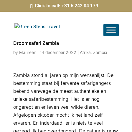
Click to call: +31 6 242 04 179
Droomsafari Zambia
by
Maureen
|
14 december 2022
|
Afrika
,
Zambia
Zambia stond al jaren op mijn wensenlijst. De
bestemming staat bij fervente safarigangers
bekend vanwege de meest authentieke en
unieke safaribestemming. Het is er nog
ongerept en er leven veel wilde dieren.
Afgelopen oktober mocht ik het land zelf
ervaren. En inderdaad, er is niets te veel
gezegd. Ik ben overdonderd. De natuur is rauw